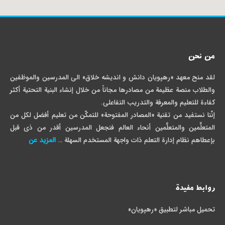
من نحن
لقد منح معهد «رهپویان دانش و اندیشه خلاق» الی المدرسین والموظفین
والطلاب منصة عظیمة من مصادرها مجاناً من خلال إنشاء البنیة التحتیة أکثر
کفاءة للتعلیم والمعرفة والتدریب التفاعلی.
إنّنا نستفید من تقنية «المصادر المفتوحة» للتمکّن من تعلیم أفضل لکل من
المتعلِّمین والمتعلَّمین أنحاء العالم فنجعل المدرسین أقدر من ذی قبل
بإعطاهم نظام إدارة التعلم ذات واجهة المستخدم السهلة …
المزيد عن
روابط مفیدة
تحمیل مباشر لتطبیق «رهپویان»