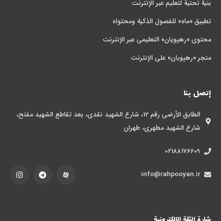
بنیة تحتیة لتعلیم عبر الإنترنت
تطبیق «ماه» للفصول الذکیة ومحتواه
محتوی «رهپویان» التعلیمی عبر الإنترنت
متجر «رهپویان» علی الإنترنت
إتصل بنا
الطابق الأرضي رقم 12، شارع الشهيد نقدي، بعد تقاطع الشهيد مفتح،
شارع الشهيد مطهري، طهران
02188176609
info@rahpooyan.ir
شارة الثقة الإلكترونية